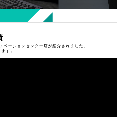
績
北九州イノベーションセンター店が紹介されました。
けます。