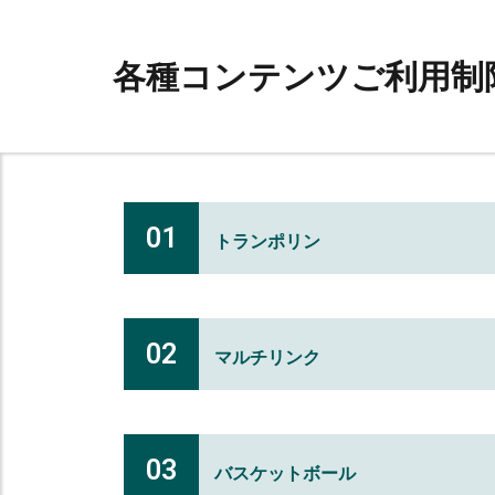
各種コンテンツご利用制
01
トランポリン
02
マルチリンク
03
バスケットボール