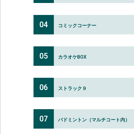
04
コミックコーナー
05
カラオケBOX
06
ストラック９
07
バドミントン（マルチコート内）