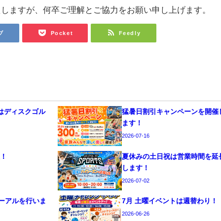
たしますが、何卒ご理解とご協力をお願い申し上げます。
ブ
Pocket
Feedly
トはディスクゴル
猛暑日割引キャンペーンを開催
ます！
2026-07-16
催！
夏休みの土日祝は営業時間を延
します！
2026-07-02
ーアルを行いま
7月 土曜イベントは週替わり！
2026-06-26