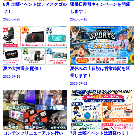
8月 土曜イベントはディスクゴル
猛暑日割引キャンペーンを開催
フ！
します！
2026-07-28
2026-07-16
夏の大抽選会 開催！
夏休みの土日祝は営業時間を延
長します！
2026-07-15
2026-07-02
コンテンツリニューアルを行い
7月 土曜イベントは週替わり！