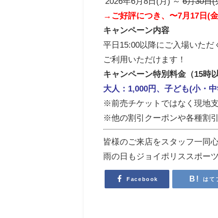
2026年6月8日(月) ～
6月30日(
→ご好評につき、〜7月17日(
キャンペーン内容
平日15:00以降にご入場いた
ご利用いただけます！
キャンペーン特別料金（15時
大人：1,000円、子ども(小・中
※前売チケットではなく現地
※他の割引クーポンや各種割
皆様のご来店をスタッフ一同
雨の日もジョイポリススポー
Facebook
はて